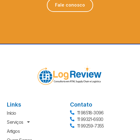
Fale conosco
Links
Contato
11 98518-3096
Início
11 99321-6930
Serviços
11 99259-7355
Artigos