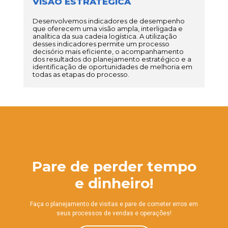
VISÃO ESTRATÉGICA
Desenvolvemos indicadores de desempenho
que oferecem uma visão ampla, interligada e
analítica da sua cadeia logística. A utilização
desses indicadores permite um processo
decisório mais eficiente, o acompanhamento
dos resultados do planejamento estratégico e a
identificação de oportunidades de melhoria em
todas as etapas do processo.
Pare de perder tempo
e dinheiro!
Faça o planejamento de visitas e pare de cometer erros em
seus processos de vendas e operações!