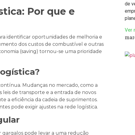
de v
tica: Por que e
empr
plan
Ver 
para identificar oportunidades de melhoria e
mar
mento dos custos de combustível e outras
 economia (saving) tornou-se uma prioridade
ogística?
a contínua. Mudanças no mercado, como a
 leis de transporte e a entrada de novos
e a eficiência da cadeia de suprimentos.
tes pode exigir ajustes na rede logística.
gular
ar gargalos pode levar a uma redução