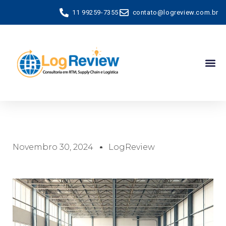
11 99259-7355
contato@logreview.com.br
Novembro 30, 2024
LogReview