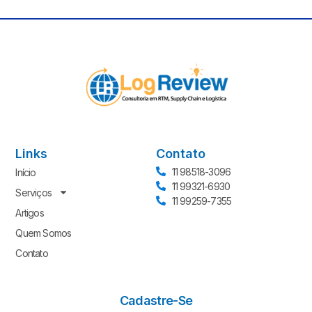
Links
Contato
11 98518-3096
Início
11 99321-6930
Serviços
11 99259-7355
Artigos
Quem Somos
Contato
Cadastre-Se