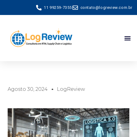
11 99259-7355
contato@logreview.com.br
Agosto 30, 2024
LogReview